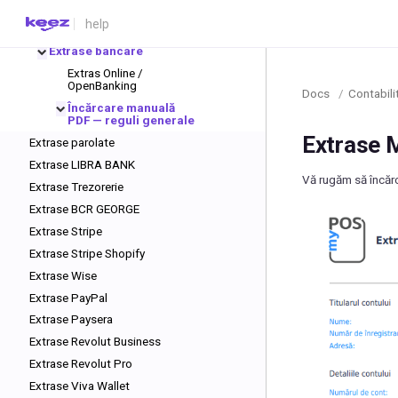
Documente neclare
Documente necontate
Extrase bancare
Extras Online /
OpenBanking
Docs
/
Contabili
Încărcare manuală
PDF — reguli generale
Extrase 
Extrase parolate
Extrase LIBRA BANK
Vă rugăm să încărc
Extrase Trezorerie
Extrase BCR GEORGE
Extrase Stripe
Extrase Stripe Shopify
Extrase Wise
Extrase PayPal
Extrase Paysera
Extrase Revolut Business
Extrase Revolut Pro
Extrase Viva Wallet