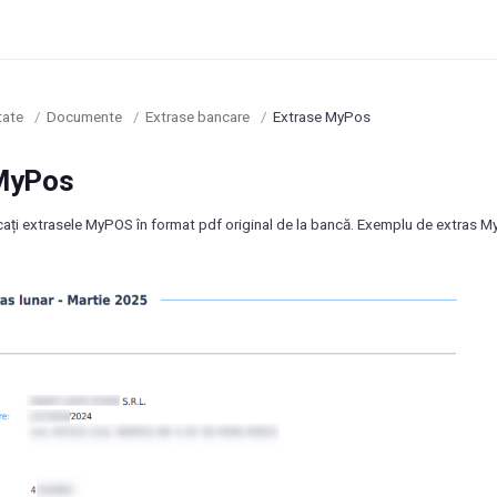
tate
/
Documente
/
Extrase bancare
/
Extrase MyPos
MyPos
ați extrasele MyPOS în format pdf original de la bancă. Exemplu de extras M