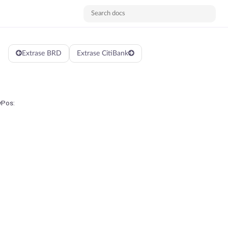
Extrase BRD
Extrase CitiBank
yPos: