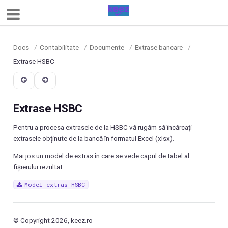
Docs
/
Contabilitate
/
Documente
/
Extrase bancare
/
Extrase HSBC
Extrase HSBC
Pentru a procesa extrasele de la HSBC vă rugăm să încărcați
extrasele obținute de la bancă în formatul Excel (xlsx).
Mai jos un model de extras în care se vede capul de tabel al
fișierului rezultat:
Model
extras
HSBC
© Copyright 2026, keez.ro