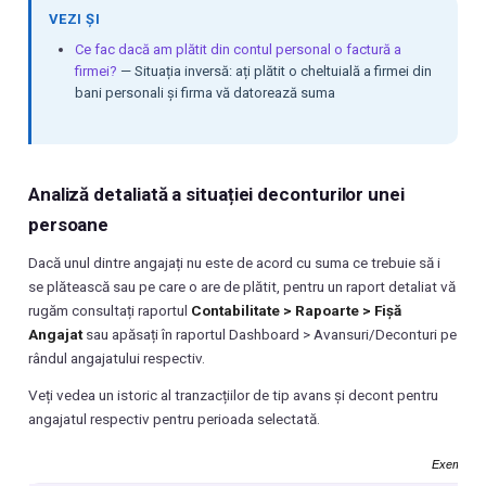
VEZI ȘI
Ce fac dacă am plătit din contul personal o factură a
firmei?
— Situația inversă: ați plătit o cheltuială a firmei din
bani personali și firma vă datorează suma
Analiză detaliată a situației deconturilor unei
persoane
Dacă unul dintre angajați nu este de acord cu suma ce trebuie să i
se plătească sau pe care o are de plătit, pentru un raport detaliat vă
rugăm consultați raportul
Contabilitate > Rapoarte > Fișă
Angajat
sau apăsați în raportul Dashboard > Avansuri/Deconturi pe
rândul angajatului respectiv.
Veți vedea un istoric al tranzacțiilor de tip avans și decont pentru
angajatul respectiv pentru perioada selectată.
Exemplu R