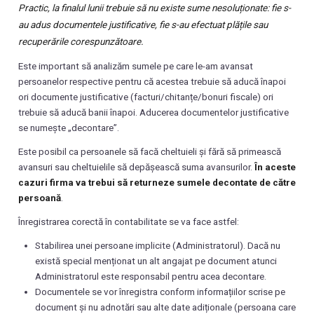
Practic, la finalul lunii trebuie să nu existe sume nesoluționate: fie s-
au adus documentele justificative, fie s-au efectuat plățile sau
recuperările corespunzătoare.
Este important să analizăm sumele pe care le-am avansat
persoanelor respective pentru că acestea trebuie să aducă înapoi
ori documente justificative (facturi/chitanțe/bonuri fiscale) ori
trebuie să aducă banii înapoi. Aducerea documentelor justificative
se numește „decontare”.
Este posibil ca persoanele să facă cheltuieli și fără să primească
avansuri sau cheltuielile să depășească suma avansurilor.
În aceste
cazuri firma va trebui să returneze sumele decontate de către
persoană
.
Înregistrarea corectă în contabilitate se va face astfel:
Stabilirea unei persoane implicite (Administratorul). Dacă nu
există special menționat un alt angajat pe document atunci
Administratorul este responsabil pentru acea decontare.
Documentele se vor înregistra conform informațiilor scrise pe
document și nu adnotări sau alte date adiționale (persoana care