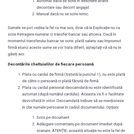
Automat dacă se scrie în descriere avans
decontare sau decont angajat
Manual dacă nu se scrie nimic.
Sumele se pot vedea la fel ca mai sus, doar că la Explicație nu va
scrie Retragere numerar ci transfer bancar sau altceva. Dacă în
momentul transferului bancar se scrie: plată salariu sau împrumut
firmă atunci aceste sume se vor trata diferit, așteptați-vă să nu le
găsiți aici.
Decontările cheltuielilor de fiecare persoană
Plata cu cardul de firmă (tratată la punctul 1), nu este plată
de către o persoană ci plată făcută de firmă.
Plata cu cardul personal deocamdată nu este identificată
automat (după numărul cardului). Aceasta va fi o facilitate
dezvoltată în viitor. Deocamdată trebuie să se menționeze
în clar numele persoanei în cadrul documentului. Opțiuni:
Scris pe document
Adăugare comentariu pe document imediat după
scanare. ATENȚIE, această situație nu este la fel de