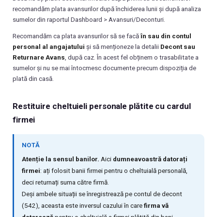
recomandăm plata avansurilor după închiderea lunii și după analiza
sumelor din raportul Dashboard > Avansuri/Deconturi.
Recomandăm ca plata avansurilor să se facă
în sau din contul
personal al angajatului
și să menționeze la detalii
Decont sau
Returnare Avans
, după caz. În acest fel obținem o trasabilitate a
sumelor și nu se mai întocmesc documente precum dispoziția de
plată din casă.
Restituire cheltuieli personale plătite cu cardul
firmei
NOTĂ
Atenție la sensul banilor.
Aici
dumneavoastră datorați
firmei
: ați folosit banii firmei pentru o cheltuială personală,
deci returnați suma către firmă.
Deși ambele situații se înregistrează pe contul de decont
(542), aceasta este inversul cazului în care
firma vă