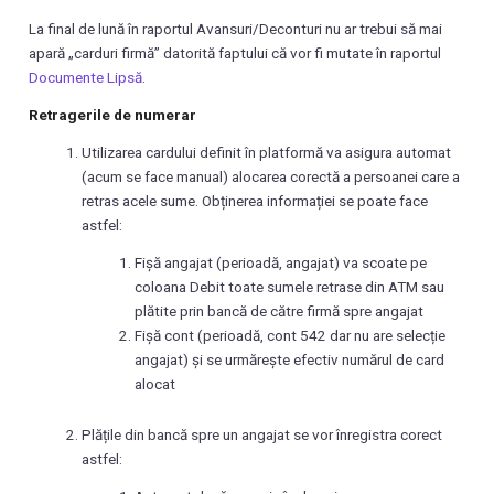
La final de lună în raportul Avansuri/Deconturi nu ar trebui să mai
apară „carduri firmă” datorită faptului că vor fi mutate în raportul
Documente Lipsă
.
Retragerile de numerar
Utilizarea cardului definit în platformă va asigura automat
(acum se face manual) alocarea corectă a persoanei care a
retras acele sume. Obținerea informației se poate face
astfel:
Fișă angajat (perioadă, angajat) va scoate pe
coloana Debit toate sumele retrase din ATM sau
plătite prin bancă de către firmă spre angajat
Fișă cont (perioadă, cont 542 dar nu are selecție
angajat) și se urmărește efectiv numărul de card
alocat
Plățile din bancă spre un angajat se vor înregistra corect
astfel: