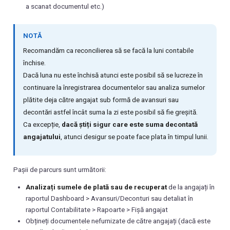
a scanat documentul etc.)
NOTĂ
Recomandăm ca reconcilierea să se facă la luni contabile
închise.
Dacă luna nu este închisă atunci este posibil să se lucreze în
continuare la înregistrarea documentelor sau analiza sumelor
plătite deja către angajat sub formă de avansuri sau
decontări astfel încât suma la zi este posibil să fie greșită.
Ca excepție,
dacă știți sigur care este suma decontată
angajatului
, atunci desigur se poate face plata în timpul lunii.
Pașii de parcurs sunt următorii:
Analizați sumele de plată sau de recuperat
de la angajați în
raportul Dashboard > Avansuri/Deconturi sau detaliat în
raportul Contabilitate > Rapoarte > Fișă angajat
Obțineți documentele nefurnizate de către angajați (dacă este