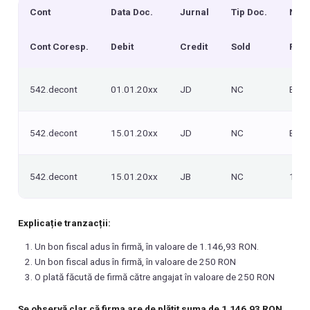
Cont
Data Doc.
Jurnal
Tip Doc.
Nr. 
Cont Coresp.
Debit
Credit
Sold
Refe
542.decont
01.01.20xx
JD
NC
BF 1
542.decont
15.01.20xx
JD
NC
BF 0
542.decont
15.01.20xx
JB
NC
15/I
Explicație tranzacții:
Un bon fiscal adus în firmă, în valoare de 1.146,93 RON.
Un bon fiscal adus în firmă, în valoare de 250 RON
O plată făcută de firmă către angajat în valoare de 250 RON
Se observă clar că firma are de plătit suma de 1.146,93 RON.