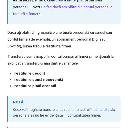
datorează
pentru o cheltuială a firmei plătită din bani
personali — vezi
Ce fac dacă am plătit din contul personal o
factură a firmei?
.
Dacă ați plătit din greșeală o cheltuială personală cu cardul sau
contul firmei (de exemplu, un abonament personal Digi sau
Spotify), suma trebuie restituită firmei.
Transferați suma înapoi în contul bancar al firmei și menționați la
explicația transferului una dintre variantele:
restituire decont
restituire sumă necuvenită
restituire plată eronată
NOTĂ
Keez va înregistra transferul ca restituire, astfel încât cheltuiala
personală să nu fie evidențiată în contabilitatea firmei.