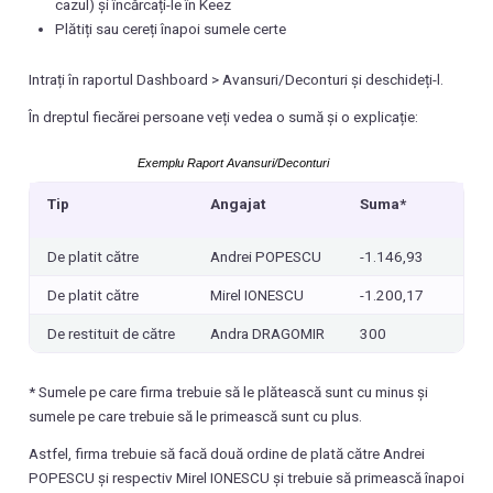
cazul) și încărcați-le în Keez
Plătiți sau cereți înapoi sumele certe
Intrați în raportul Dashboard > Avansuri/Deconturi și deschideți-l.
În dreptul fiecărei persoane veți vedea o sumă și o explicație:
Exemplu Raport Avansuri/Deconturi
Tip
Angajat
Suma*
De platit către
Andrei POPESCU
-1.146,93
De platit către
Mirel IONESCU
-1.200,17
De restituit de către
Andra DRAGOMIR
300
* Sumele pe care firma trebuie să le plătească sunt cu minus și
sumele pe care trebuie să le primească sunt cu plus.
Astfel, firma trebuie să facă două ordine de plată către Andrei
POPESCU și respectiv Mirel IONESCU și trebuie să primească înapoi