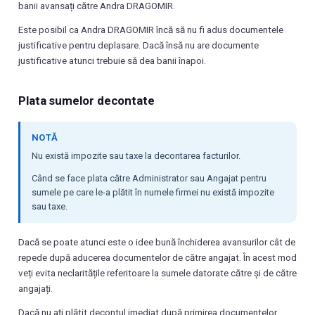
banii avansați către Andra DRAGOMIR.
Este posibil ca Andra DRAGOMIR încă să nu fi adus documentele
justificative pentru deplasare. Dacă însă nu are documente
justificative atunci trebuie să dea banii înapoi.
Plata sumelor decontate
NOTĂ
Nu există impozite sau taxe la decontarea facturilor.
Când se face plata către Administrator sau Angajat pentru
sumele pe care le-a plătit în numele firmei nu există impozite
sau taxe.
Dacă se poate atunci este o idee bună închiderea avansurilor cât de
repede după aducerea documentelor de către angajat. În acest mod
veți evita neclaritățile referitoare la sumele datorate către și de către
angajați.
Dacă nu ați plătit decontul imediat după primirea documentelor