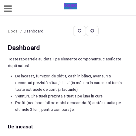
Docs
/
Dashboard
Dashboard
Toate rapoartele au detalii pe elemente componente, clasificate
după natură.
De încasat, furnizori de plătit, cash în bănci, avansuri &
deconturi prezintă situația la zi (în măsura în care ne-ai trimis
toate extrasele de cont și facturile).
Venituri, Cheltuieli prezintă situația pe luna în curs.
Profit (nedisponibil pe mobil deocamdată) arată situația pe
ultimele 3 luni, pentru comparație.
De încasat