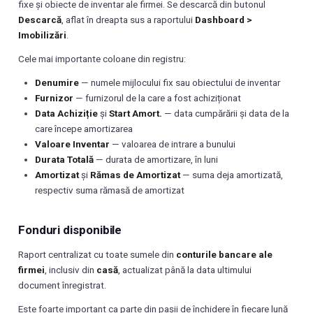
fixe și obiecte de inventar ale firmei. Se descarcă din butonul
Descarcă
, aflat în dreapta sus a raportului
Dashboard >
Imobilizări
.
Cele mai importante coloane din registru:
Denumire
— numele mijlocului fix sau obiectului de inventar
Furnizor
— furnizorul de la care a fost achiziționat
Data Achiziție
și
Start Amort.
— data cumpărării și data de la
care începe amortizarea
Valoare Inventar
— valoarea de intrare a bunului
Durata Totală
— durata de amortizare, în luni
Amortizat
și
Rămas de Amortizat
— suma deja amortizată,
respectiv suma rămasă de amortizat
Fonduri disponibile
Raport centralizat cu toate sumele din
conturile bancare ale
firmei
, inclusiv din
casă
, actualizat până la data ultimului
document înregistrat.
Este foarte important ca parte din pașii de închidere în fiecare lună