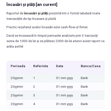
Încasări și plăți [an curent]
Raportul de
încasări și plăți
prezintă într-o formă tabelară toate
tranzacțiile de tip încasare și plată.
Practic rezultatul acelor încasări este cash-flow-ul firmei.
Dacă se încasează în timpul perioadei analizate prin 3 tranzacții
suma de 1000 de lei și se plătesc 2000 de lei atunci acest raport va
arăta astfel:
Perioada
Referinta
Data
Banca/Casa
B
20yymm
1
01.mm.yyyy
Bank
I
20yymm
2
01.mm.yyyy
Bank
I
20yymm
3
01.mm.yyyy
Bank
I
20yymm
4
01.mm.yyyy
Bank
I