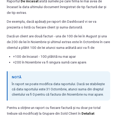
Raportul
De încasat
arată sumele pe care firma le mai avea de
încasat la data ultimului document înregistrat de tip factură dar și
de tip extras.
De exemplu, dacă apăsați pe raport din Dashboard vi se va
prezenta o listă cu fiecare client și suma datorată.
Dacă un client are două facturi - una de 100 de lei în August și una
de 200 de lei în Noiembrie și ultimul extras este în Octombrie în care
clientul a plătit 100 de lei atunci suma arătată aici va fi de:
+100 de încasat - 100 plătită nu mai apar
+200 în Noiembrie va fi singura sumă care apare.
NOTĂ
În raport se poate modifica data raportului. Dacă se stabilește
că data raportului este 31 Octombrie, atunci suma din dreptul
clientului va fi 0 pentru că factura din Noiembrie nu mai apare.
Pentru a obține un raport cu fiecare factură și nu doar pe total
trebuie să modificați la Grupare din Sold Client în
Detaliat