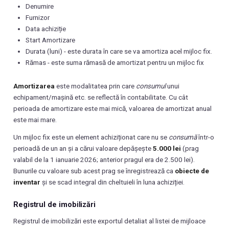
Denumire
Furnizor
Data achiziție
Start Amortizare
Durata (luni) - este durata în care se va amortiza acel mijloc fix.
Rămas - este suma rămasă de amortizat pentru un mijloc fix
Amortizarea
este modalitatea prin care
consumul
unui
echipament/mașină etc. se reflectă în contabilitate. Cu cât
perioada de amortizare este mai mică, valoarea de amortizat anual
este mai mare.
Un mijloc fix este un element achiziționat care nu se
consumă
într-o
perioadă de un an și a cărui valoare depășește
5.000 lei
(prag
valabil de la 1 ianuarie 2026; anterior pragul era de 2.500 lei).
Bunurile cu valoare sub acest prag se înregistrează ca
obiecte de
inventar
și se scad integral din cheltuieli în luna achiziției.
Registrul de imobilizări
Registrul de imobilizări este exportul detaliat al listei de mijloace