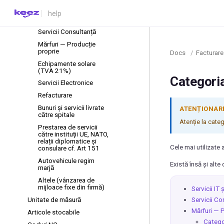
Categoria articolului
Servicii IT și similare
Servicii Consultanță
Mărfuri — Producție
proprie
Docs
/
Facturare
Echipamente solare
(TVA 21%)
Categoria
Servicii Electronice
Refacturare
Bunuri și servicii livrate
ATENȚIONAR
către spitale
Atenție la categ
Prestarea de servicii
către instituții UE, NATO,
relații diplomatice și
Cele mai utilizate a
consulare cf. Art 151
Autovehicule regim
Există însă și alte 
marjă
Altele (vânzarea de
mijloace fixe din firmă)
Servicii IT 
Unitate de măsură
Servicii Co
Mărfuri — 
Articole stocabile
Categor