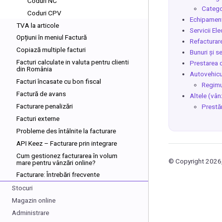
Coduri NC
Categor
Coduri CPV
Echipamen
TVA la articole
Servicii El
Opțiuni în meniul Factură
Refacturar
Copiază multiple facturi
Bunuri și se
Facturi calculate in valuta pentru clienti
Prestarea d
din România
Autovehicu
Facturi încasate cu bon fiscal
Regimu
Factură de avans
Altele (vân
Facturare penalizări
Prestăr
Facturi externe
Probleme des întâlnite la facturare
API Keez – Facturare prin integrare
Cum gestionez facturarea în volum
© Copyright 2026,
mare pentru vânzări online?
Facturare: Întrebări frecvente
Stocuri
Magazin online
Administrare