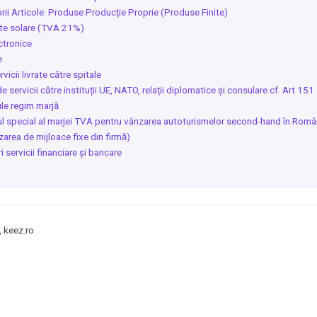
ii Articole: Produse Producție Proprie (Produse Finite)
te solare (TVA 21%)
ectronice
e
rvicii livrate către spitale
e servicii către instituții UE, NATO, relații diplomatice și consulare cf. Art 151
le regim marjă
l special al marjei TVA pentru vânzarea autoturismelor second-hand în Româ
zarea de mijloace fixe din firmă)
i servicii financiare și bancare
 keez.ro