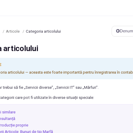
/
Articole
/
Categoria articolului
Denumir
 articolului
E
oria articolului — aceasta este foarte importantă pentru înregistrarea în contabi
r trebui să fie „Servicii diverse”, „Servicii IT” sau „Mărfuri”.
categorii care pot fi utilizate în diverse situații speciale:
și similare
nsultanță
Producție proprie
ii Articole: Bunuri de tip Marfă