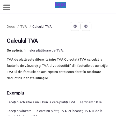
Docs
/
TVA
/
Calculul TVA
Calculul TVA
Se aplică:
firmelor plătitoare de TVA.
TVA de plată este diferența între TVA Colectat (TVA calculat la
facturile de vânzare) și TVA-ul „deductibil” din facturile de achiziție.
TVA-ul din facturile de achiziție nu este considerat în totalitate
deductibil în toate situațiile.
Exemplu
Faceți o achiziție a unui bun la care plătiți TVA — să zicem 10 lei.
Faceți o vânzare — la care nu plătiți TVA, ci încasați TVA-ul de la