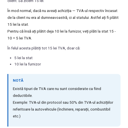
client. Să zicem 15 lei.
În mod normal, dacă nu aveați achiziția — TVA-ul respectiv încasat
de la client nu era al dumneavoastră, ci al statului. Astfel ați fi plătit
15 lei la stat.
Pentru că însă ați plătit deja 10 lei la furnizor, veți plăti la stat 15 -
10 = 5 lei TVA.
În felul acesta plătiți tot 15 lei TVA, doar că:
5 lei la stat
10 lei la furnizor
NOTĂ
Există tipuri de TVA care nu sunt considerate ca fiind
deductibile.
Exemple: TVA-ul din protocol sau 50% din TVA-ul achizițiilor
referitoare la autovehicule (închiriere, reparații, combustibil
etc.)