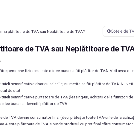
irma plătitoare de TVA sau Neplătitoare de TVA?
Cotele de TV
titoare de TVA sau Neplătitoare de TV
:
ătre persoane fizice nu este o idee buna sa fiti plătitor de TVA. Veti avea o cr
tuieli semnificative doar cu salariile, nu merita sa fiti plătitor de TVA. Nu ve
etul de stat
tuieli semnificative purtatoare de TVA (leasing-uri, achiziții de la furnizori de
o idee buna sa deveniti plătitor de TVA.
re de TVA devine consumator final (deci plătește toate TVA-urile de la achiziț
rma A este plătitoare de TVA si vinde produsul cu pret final către consumator 