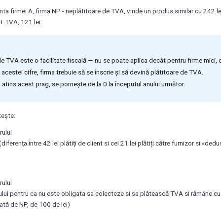
ta firmei A, firma NP - neplătitoare de TVA, vinde un produs similar cu 242 lei
 + TVA, 121 lei.
 de TVA este o facilitate fiscală — nu se poate aplica decât pentru firme mici, 
acestei cifre, firma trebuie să se înscrie și să devină plătitoare de TVA.
 atins acest prag, se pornește de la 0 la începutul anului următor.
tește:
rului
(diferența între 42 lei plătiți de client si cei 21 lei plătiți către furnizor si «de
rului
tului pentru ca nu este obligata sa colecteze si sa plătească TVA si rămâne cu 
tă de NP, de 100 de lei)