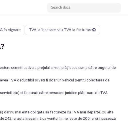
A în vigoare
TVA la încasare sau TVA la facturare
A?
estere semnificativa a prețului si veti plăți acea suma către bugetul de
ti avea TVA deductibil si veti fi doar un vehicul pentru colectarea de
 servicii etc) si facturati către persoane juridice plătitoare de TVA
ii) dar nu mai este obligata sa factureze cu TVA mai departe. Cu alte
de 242 lei asta înseamnă ca venitul firmei este de 200 lei si încasează