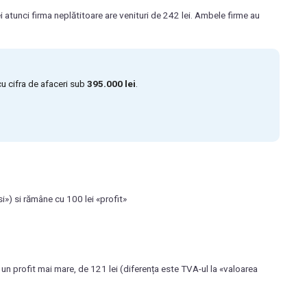
 atunci firma neplătitoare are venituri de 242 lei. Ambele firme au
cu cifra de afaceri sub
395.000 lei
.
dusi») si rămâne cu 100 lei «profit»
un profit mai mare, de 121 lei (diferența este TVA-ul la «valoarea