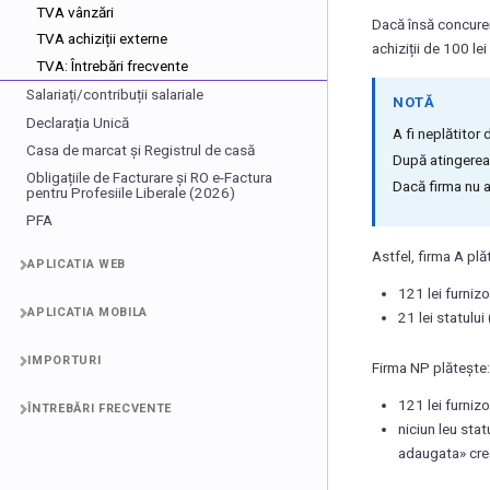
TVA vânzări
Dacă însă concuren
TVA achiziții externe
achiziții de 100 lei
TVA: Întrebări frecvente
Salariați/contribuții salariale
NOTĂ
Declarația Unică
A fi neplătitor
Casa de marcat și Registrul de casă
După atingerea 
Obligațiile de Facturare și RO e-Factura
Dacă firma nu a
pentru Profesiile Liberale (2026)
PFA
Astfel, firma A plă
APLICATIA WEB
121 lei furnizo
APLICATIA MOBILA
21 lei statului 
IMPORTURI
Firma NP plătește:
121 lei furnizo
ÎNTREBĂRI FRECVENTE
niciun leu sta
adaugata» crea