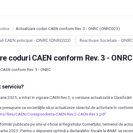
online
/
Actualizare coduri CAEN conform Rev. 3 - ONRC (ONRC023)
cod CAEN principal - ONRC (ONRC022)
Reactivare Societate - ONR
are coduri CAEN conform Rev. 3 - ONR
i CAEN conform Rev. 3 - ONRC
 serviciu?
rie 2025, a intrat în vigoare CAEN Rev.3, o versiune actualizată a Clasificării
presupune ca societățile să-și actualizeze obiectul de activitate în conformita
/cms/files/CAEN/Corespondenta-CAEN-Rev.2-CAEN-Rev.3.pdf
formări publicate pe site-ul oficial al Registrului Comerțului, termenul de act
artie 2025. Pentru o depunere optimă a declarațiilor fiscale la ANAF se reco