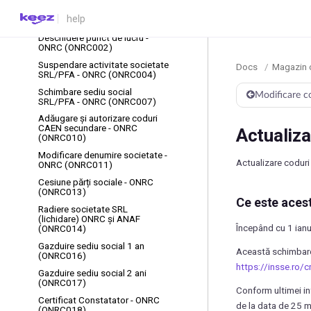
Întocmire și depunere declarație
beneficiar real - ONRC
(ONRC001)
Deschidere punct de lucru -
ONRC (ONRC002)
Suspendare activitate societate
Docs
/
Magazin 
SRL/PFA - ONRC (ONRC004)
Schimbare sediu social
Modificare 
SRL/PFA - ONRC (ONRC007)
Adăugare și autorizare coduri
CAEN secundare - ONRC
Actualiz
(ONRC010)
Modificare denumire societate -
Actualizare codur
ONRC (ONRC011)
Cesiune părți sociale - ONRC
(ONRC013)
Ce este acest
Radiere societate SRL
(lichidare) ONRC și ANAF
Începând cu 1 ianua
(ONRC014)
Gazduire sediu social 1 an
Această schimbare 
(ONRC016)
https://insse.ro
Gazduire sediu social 2 ani
(ONRC017)
Conform ultimei in
Certificat Constatator - ONRC
de la data de 25 m
(ONRC018)