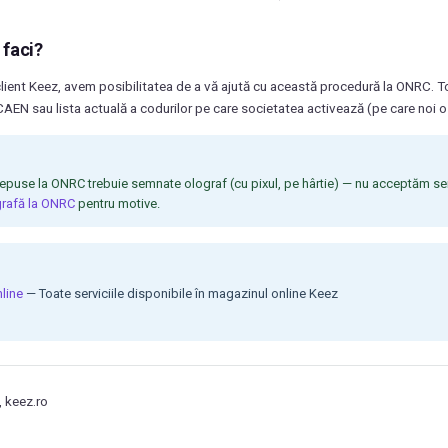
 faci?
lient Keez, avem posibilitatea de a vă ajută cu această procedură la ONRC. 
 CAEN sau lista actuală a codurilor pe care societatea activează (pe care noi o
use la ONRC trebuie semnate olograf (cu pixul, pe hârtie) — nu acceptăm semn
rafă la ONRC
pentru motive.
line
— Toate serviciile disponibile în magazinul online Keez
 keez.ro