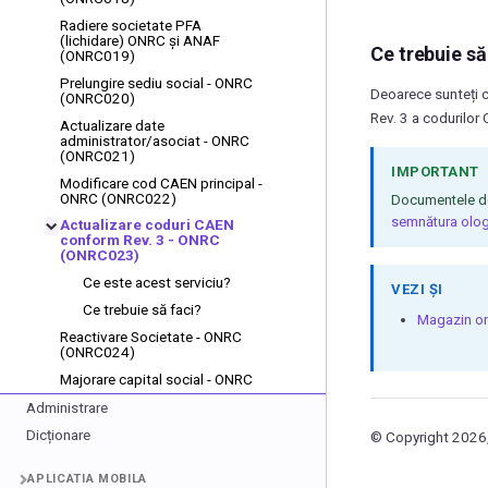
Radiere societate PFA
(lichidare) ONRC și ANAF
Ce trebuie să
(ONRC019)
Prelungire sediu social - ONRC
Deoarece sunteți c
(ONRC020)
Rev. 3 a codurilor
Actualizare date
administrator/asociat - ONRC
(ONRC021)
IMPORTANT
Modificare cod CAEN principal -
ONRC (ONRC022)
Documentele dep
semnătura olog
Actualizare coduri CAEN
conform Rev. 3 - ONRC
(ONRC023)
Ce este acest serviciu?
VEZI ȘI
Ce trebuie să faci?
Magazin on
Reactivare Societate - ONRC
(ONRC024)
Majorare capital social - ONRC
Administrare
Dicționare
© Copyright 2026,
APLICATIA MOBILA