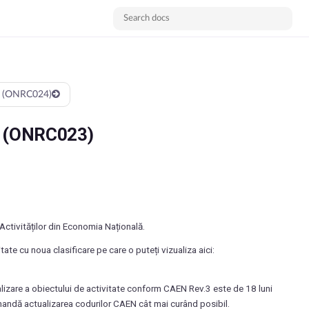
C (ONRC024)
C (ONRC023)
 Activităților din Economia Națională.
te cu noua clasificare pe care o puteți vizualiza aici:
ualizare a obiectului de activitate conform CAEN Rev.3 este de 18 luni
mandă actualizarea codurilor CAEN cât mai curând posibil.