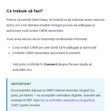
Ce trebuie să faci?
Pentru că sunteți client Keez, de îndată ce ați solicitat acest serviciu
extra, noi vom demara imediat întregul proces de adăugare și
autorizare cod/coduri CAEN secundare.
Vom avea nevoie să ne trasmiteți următoarele informații:
Cod/coduri CAEN pe care doriți să le adăugați și autorizați
Codurile CAEN secundare autorizate în prezent.
Veți primi notificări în
Connect
despre fiecare stadiu al
solicitării dvs.
IMPORTANT
Documentele depuse la ONRC trebuie semnate olograf (cu
pixul, pe hârtie) — nu acceptăm semnături digitale, scanate sau
inserate în PDF. Vezi
De ce solicităm semnătura olografă la
ONRC
pentru motive.