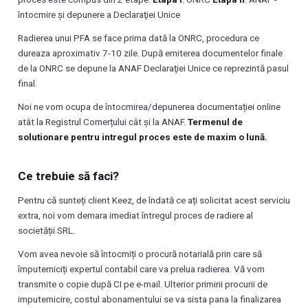
întocmire și depunere a Declaraţiei Unice
Radierea unui PFA se face prima dată la ONRC, procedura ce
dureaza aproximativ 7-10 zile. După emiterea documentelor finale
de la ONRC se depune la ANAF Declaraţiei Unice ce reprezintă pasul
final.
Noi ne vom ocupa de întocmirea/depunerea documentației online
atât la Registrul Comerțului cât și la ANAF.
Termenul de
solutionare pentru intregul proces este de maxim o lună.
Ce trebuie să faci?
Pentru că sunteți client Keez, de îndată ce ați solicitat acest serviciu
extra, noi vom demara imediat întregul proces de radiere al
societății SRL.
Vom avea nevoie să întocmiți o procură notarială prin care să
împuterniciți expertul contabil care va prelua radierea. Vă vom
transmite o copie după CI pe e-mail. Ulterior primirii procurii de
imputernicire, costul abonamentului se va sista pana la finalizarea