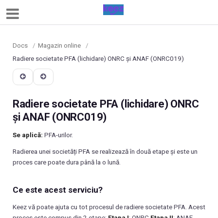
Docs
/
Magazin online
/
Radiere societate PFA (lichidare) ONRC și ANAF (ONRC019)
Radiere societate PFA (lichidare) ONRC
și ANAF (ONRC019)
Se aplică:
PFA-urilor.
Radierea unei societăți PFA se realizează în două etape și este un
proces care poate dura până la o lună.
Ce este acest serviciu?
Keez vă poate ajuta cu tot procesul de radiere societate PFA. Acest
proces este compus din 2 etape:
Etapa I
: ONRC
Etapa II
: ANAF -