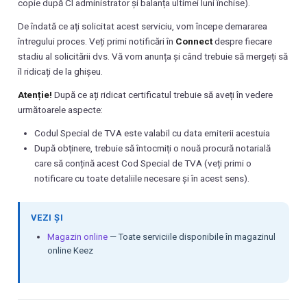
copie după CI administrator și balanța ultimei luni închise).
De îndată ce ați solicitat acest serviciu, vom începe demararea
întregului proces. Veți primi notificări în
Connect
despre fiecare
stadiu al solicitării dvs. Vă vom anunța și când trebuie să mergeți să
îl ridicați de la ghișeu.
Atenție!
După ce ați ridicat certificatul trebuie să aveți în vedere
următoarele aspecte:
Codul Special de TVA este valabil cu data emiterii acestuia
După obținere, trebuie să întocmiți o nouă procură notarială
care să conțină acest Cod Special de TVA (veți primi o
notificare cu toate detaliile necesare și în acest sens).
VEZI ȘI
Magazin online
— Toate serviciile disponibile în magazinul
online Keez