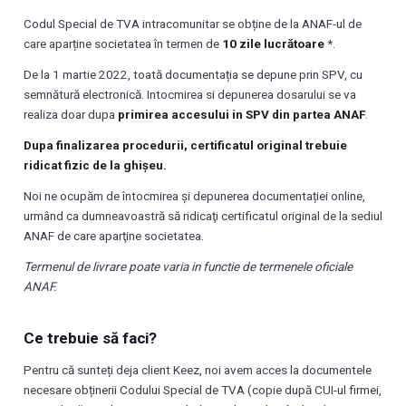
Codul Special de TVA intracomunitar se obține de la ANAF-ul de
care aparține societatea în termen de
10 zile lucrătoare
*.
De la 1 martie 2022, toată documentația se depune prin SPV, cu
semnătură electronică. Intocmirea si depunerea dosarului se va
realiza doar dupa
primirea accesului in SPV din partea ANAF
.
Dupa finalizarea procedurii, certificatul original trebuie
ridicat fizic de la ghișeu.
Noi ne ocupăm de întocmirea și depunerea documentației online,
urmând ca dumneavoastră să ridicaţi certificatul original de la sediul
ANAF de care aparţine societatea.
Termenul de livrare poate varia in functie de termenele oficiale
ANAF.
Ce trebuie să faci?
Pentru că sunteți deja client Keez, noi avem acces la documentele
necesare obținerii Codului Special de TVA (copie după CUI-ul firmei,