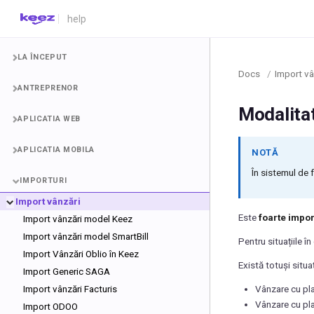
LA ÎNCEPUT
Docs
/
Import vâ
ANTREPRENOR
Modalitat
APLICATIA WEB
APLICATIA MOBILA
NOTĂ
În sistemul de 
IMPORTURI
Import vânzări
Este
foarte impor
Import vânzări model Keez
Import vânzări model SmartBill
Pentru situațiile î
Import Vânzări Oblio în Keez
Există totuși situaț
Import Generic SAGA
Import vânzări Facturis
Vânzare cu pla
Vânzare cu pla
Import ODOO