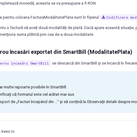
mpletează monedă, aceasta se va presupune a fi RON.
e pentru coloana FacturaModalitatePlata sunt în fișierul
Codificare
mod
ntru o factură să aveți două modalități de plată. Dacă apare această situație, 
menționa suma plătită prin cea de-a doua modalitate.
rou încasări exportat din SmartBill (ModalitatePlata)
se descarcă din SmartBill și se încarcă în fiecare
erou
încasări
SmartBill
ai multe rapoarte posibile în SmartBill.
ificați că formatul este cel arătat mai sus.
export de „Facturi începând din …” și să conțină la Observații detalii despre m
 keez.ro