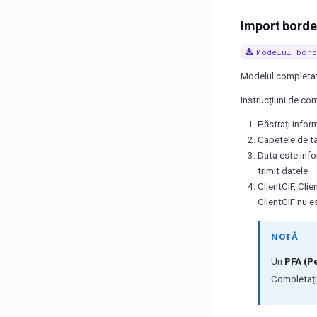
Import borde
Modelul
bord
Modelul completat 
Instrucțiuni de co
Păstrați infor
Capetele de ta
Data este info
trimit datele.
ClientCIF, Cli
ClientCIF nu e
NOTĂ
Un
PFA (Pe
Completaț