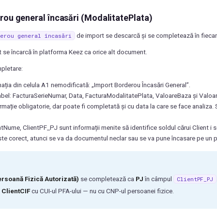
rou general încasări (ModalitatePlata)
de import se descarcă și se completează în fiecar
erou
general
încasări
se încarcă în platforma Keez ca orice alt document.
mpletare:
mația din celula A1 nemodificată: „Import Borderou Încasări General”.
bel: FacturaSerieNumar, Data, FacturaModalitatePlata, ValoareBaza și Valoar
rmație obligatorie, dar poate fi completată și cu data la care se face analiza.
entNume, ClientPF_PJ sunt informații menite să identifice soldul cărui Client
ste corect, atunci se va da documentul neclar sau se va pune încasare pe un p
rsoană Fizică Autorizată)
se completează ca
PJ
în câmpul
ClientPF_PJ
i
ClientCIF
cu CUI-ul PFA-ului — nu cu CNP-ul persoanei fizice.