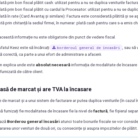
tă prin bon fiscal plătit cash: utilizat pentru a nu se duplica veniturile factur
tă prin bon fiscal plătit cu cardul la Procesator: utilizat pentru a nu se duplic
ată în rate (Card Avantaj și similare): Factura este considerată plătită și se 
tă prin chitanță la sediul firmei, în numerar: plată cash pentru care s-a emis c
 această informație nu este obligatorie din punct de vedere fiscal.
fatul Keez este să încărcați
, sau să 
borderoul
general
de
încasări
 corectă, ca parte a unui efort de administrare a afacerii.
om explica unde este
absolut necesară
informația de modalitate de încasare f
furnizată de către client.
casă de marcat și are TVA la încasare
 de marcat și a unui sistem de facturare ar putea duplica veniturile (în cazul î
ă furnizați fie modalitatea de încasare fie la nivel de
factură
, fie fișierul sepa
ează
Borderou general încasări
atunci toate bonurile fiscale se vor considera 
rarea unor venituri de două ori, cu consecințe și asupra impozitelor de plătit.