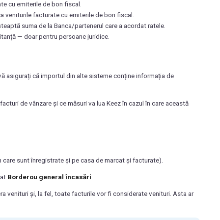
ate cu emiterile de bon fiscal.
a veniturile facturate cu emiterile de bon fiscal.
așteaptă suma de la Banca/partenerul care a acordat ratele.
hitanță — doar pentru persoane juridice.
vă asigurați că importul din alte sisteme conține informația de
acturi de vânzare și ce măsuri va lua Keez în cazul în care această
n care sunt înregistrate și pe casa de marcat și facturate).
rat
Borderou general încasări
.
venituri și, la fel, toate facturile vor fi considerate venituri. Asta ar