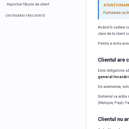
Importuri făcute de client
ATENȚIONAR
Furnizarea cu î
ÎNTREBĂRI FRECVENTE
Având în vedere cal
clare de la client
Pentru a evita acea
Clientul are 
Este obligatoriu să
general încasări
De asemenea, soldur
Sistemul va arăta s
(Netopia, PayU, Fan
Clientul nu a