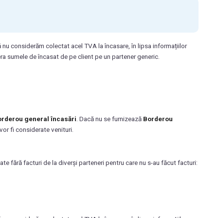
 nu considerăm colectat acel TVA la încasare, în lipsa informațiilor
era sumele de încasat de pe client pe un partener generic.
rderou general încasări
. Dacă nu se furnizează
Borderou
vor fi considerate venituri.
te fără facturi de la diverși parteneri pentru care nu s-au făcut facturi: