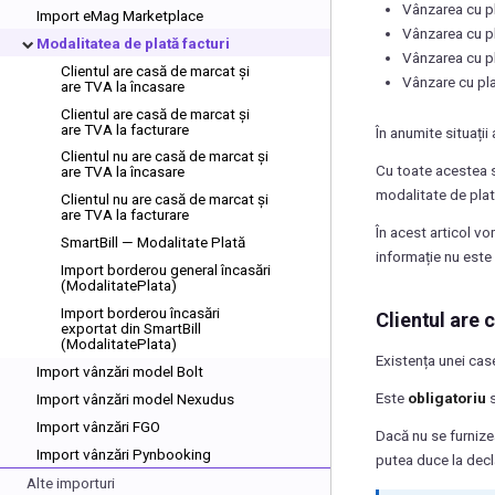
Vânzarea cu pla
Import eMag Marketplace
Vânzarea cu pla
Modalitatea de plată facturi
Vânzarea cu pl
Clientul are casă de marcat și
Vânzare cu pla
are TVA la încasare
Clientul are casă de marcat și
are TVA la facturare
În anumite situații
Clientul nu are casă de marcat și
Cu toate acestea s
are TVA la încasare
modalitate de plată
Clientul nu are casă de marcat și
are TVA la facturare
În acest articol v
SmartBill — Modalitate Plată
informație nu este 
Import borderou general încasări
(ModalitatePlata)
Import borderou încasări
Clientul are 
exportat din SmartBill
(ModalitatePlata)
Existența unei case
Import vânzări model Bolt
Este
obligatoriu
s
Import vânzări model Nexudus
Import vânzări FGO
Dacă nu se furniz
Import vânzări Pynbooking
putea duce la decla
Alte importuri