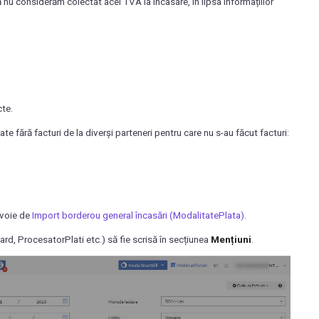
 nu considerăm colectat acel TVA la încasare, în lipsa informațiilor
cte.
te fără facturi de la diverși parteneri pentru care nu s-au făcut facturi:
evoie de
Import borderou general încasări (ModalitatePlata)
.
d, ProcesatorPlati etc.) să fie scrisă în secțiunea
Mențiuni
.