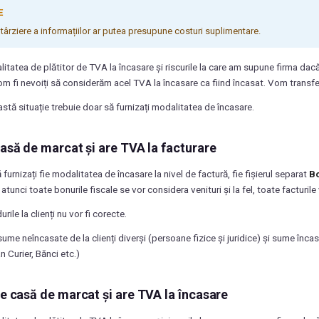
E
ntârziere a informațiilor ar putea presupune costuri suplimentare.
itatea de plătitor de TVA la încasare și riscurile la care am supune firma dacă
 vom fi nevoiți să considerăm acel TVA la încasare ca fiind încasat. Vom transf
stă situație trebuie doar să furnizați modalitatea de încasare.
casă de marcat și are TVA la facturare
 furnizați fie modalitatea de încasare la nivel de factură, fie fișierul separat
Bo
atunci toate bonurile fiscale se vor considera venituri și la fel, toate facturile 
ile la clienți nu vor fi corecte.
ume neîncasate de la clienți diverși (persoane fizice și juridice) și sume încasa
 Curier, Bănci etc.)
re casă de marcat și are TVA la încasare