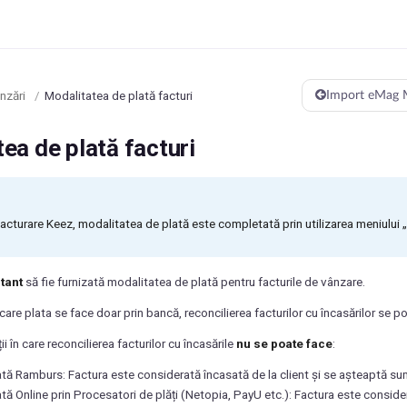
nzări
/
Modalitatea de plată facturi
Import eMag 
ea de plată facturi
facturare Keez, modalitatea de plată este completată prin utilizarea meniului „
tant
să fie furnizată modalitatea de plată pentru facturile de vânzare.
n care plata se face doar prin bancă, reconcilierea facturilor cu încasărilor se p
ii în care reconcilierea facturilor cu încasările
nu se poate face
:
tă Ramburs: Factura este considerată încasată de la client și se așteaptă su
tă Online prin Procesatori de plăți (Netopia, PayU etc.): Factura este consider