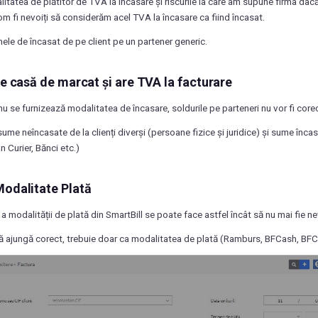
itatea de plătitor de TVA la încasare și riscurile la care am supune firma dacă
vom fi nevoiți să considerăm acel TVA la încasare ca fiind încasat.
le de încasat de pe client pe un partener generic.
re casă de marcat și are TVA la facturare
u se furnizează modalitatea de încasare, soldurile pe parteneri nu vor fi core
ume neîncasate de la clienți diverși (persoane fizice și juridice) și sume încasa
 Curier, Bănci etc.)
Modalitate Plată
a modalității de plată din SmartBill se poate face astfel încât să nu mai fie n
ă ajungă corect, trebuie doar ca modalitatea de plată (Ramburs, BFCash, BFCar