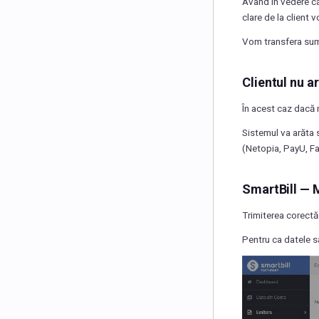
Având în vedere cal
clare de la client 
Vom transfera sume
Clientul nu a
În acest caz dacă n
Sistemul va arăta s
(Netopia, PayU, Fan
SmartBill — 
Trimiterea corectă 
Pentru ca datele s