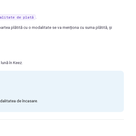
.
alitate
de
plată
partea plătită cu o modalitate se va menționa cu suma plătită, și
 lună în Keez.
odalitatea de încasare.