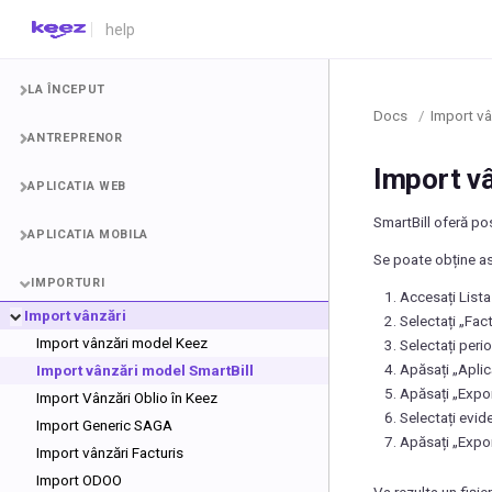
LA ÎNCEPUT
Docs
/
Import vâ
ANTREPRENOR
Import v
APLICATIA WEB
SmartBill oferă po
APLICATIA MOBILA
Se poate obține as
IMPORTURI
Accesați List
Import vânzări
Selectați „Fact
Import vânzări model Keez
Selectați peri
Apăsați „Aplic
Import vânzări model SmartBill
Apăsați „Expo
Import Vânzări Oblio în Keez
Selectați evide
Import Generic SAGA
Apăsați „Expor
Import vânzări Facturis
Import ODOO