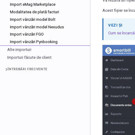
Va rezulta un fiși
Import eMag Marketplace
Acest fișier se înc
Modalitatea de plată facturi
Import vânzări model Bolt
VEZI ȘI
Import vânzări model Nexudus
Cum se încarcă
Import vânzări FGO
Import vânzări Pynbooking
Alte importuri
Importuri făcute de client
ÎNTREBĂRI FRECVENTE