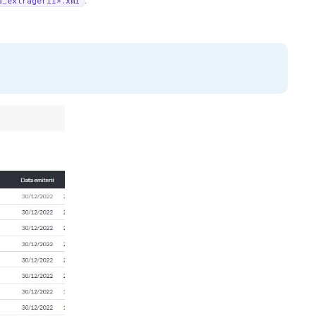
.
a_extragerii>.xml