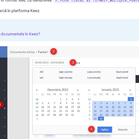
er în format XML cu denumirea:
F_<cod
fiscal
al
firmei>_multiple_<dat
arcă în platforma Keez.
 documentele în Keez?