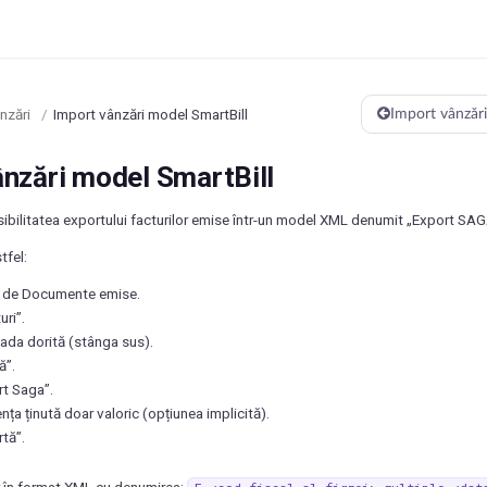
nzări
/
Import vânzări model SmartBill
Import vânzăr
ânzări model SmartBill
sibilitatea exportului facturilor emise într-un model XML denumit „Export SAG
tfel:
a de Documente emise.
uri”.
oada dorită (stânga sus).
ă”.
rt Saga”.
nța ținută doar valoric (opțiunea implicită).
tă”.