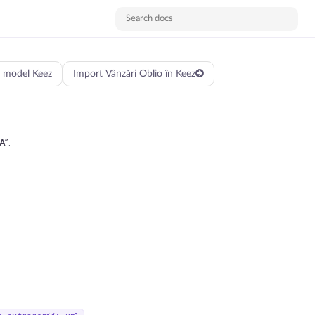
i model Keez
Import Vânzări Oblio în Keez
A”.